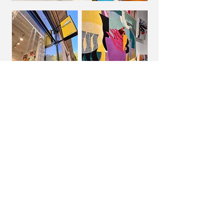
AU CARRÉ
Du 29 Avril au 11 Mai 2025
Exposition collective ou toutes les oeuvres
sont carrés
Galerie Couleur du Jour
ww.couleurdujour.net