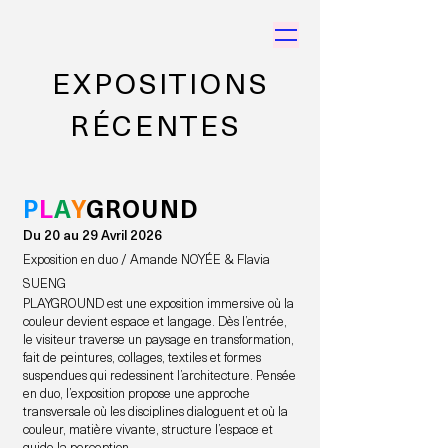
EXPOSITIONS
RÉCENTES
P
L
A
Y
GROUND
Du 20 au 29 Avril 2026
Exposition en duo / Amande NOYÉE & Flavia
SUENG
PLAYGROUND est une exposition immersive où la
couleur devient espace et langage. Dès l’entrée,
le visiteur traverse un paysage en transformation,
fait de peintures, collages, textiles et formes
suspendues qui redessinent l’architecture. Pensée
en duo, l’exposition propose une approche
transversale où les disciplines dialoguent et où la
couleur, matière vivante, structure l’espace et
guide la perception.